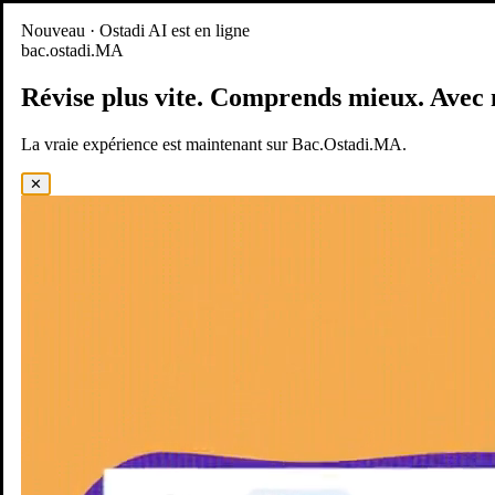
Nouveau
Nouveau · Ostadi AI est en ligne
bac.ostadi.MA
BAC.OSTADI.MA
— la nouvelle expérience d’apprentissage est
en ligne
Révise plus vite.
Comprends mieux.
Avec 
Démo
Essayer maintenant
La vraie expérience est maintenant sur Bac.Ostadi.MA.
✕