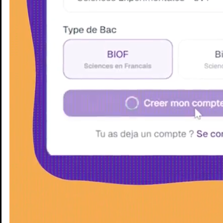
Enseignants
Groupes d'étude
Villes
Matières
Niveaux
Blog
Enseignants
Groupes d'étude
Villes
Matières
Niveaux
Blog