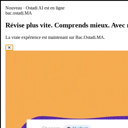
Nouveau
Nouveau · Ostadi AI est en ligne
bac.ostadi.MA
BAC.OSTADI.MA
— la nouvelle expérience d’apprentissage est
en ligne
Révise plus vite.
Comprends mieux.
Avec 
Démo
Essayer maintenant
La vraie expérience est maintenant sur Bac.Ostadi.MA.
✕