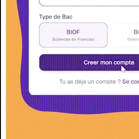
Enseignants
Groupes d'étude
Villes
Matières
Niveaux
Blog
Enseignants
Groupes d'étude
Villes
Matières
Niveaux
Blog