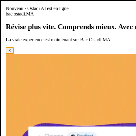
Nouveau
Nouveau · Ostadi AI est en ligne
bac.ostadi.MA
BAC.OSTADI.MA
— la nouvelle expérience d’apprentissage est
en ligne
Révise plus vite.
Comprends mieux.
Avec 
Démo
Essayer maintenant
La vraie expérience est maintenant sur Bac.Ostadi.MA.
✕