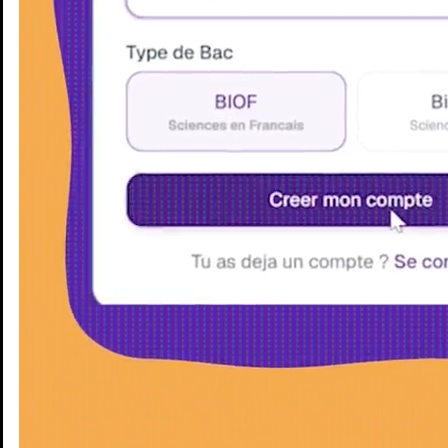
Enseignants
Groupes d'étude
Villes
Matières
Niveaux
Blog
Enseignants
Groupes d'étude
Villes
Matières
Niveaux
Blog