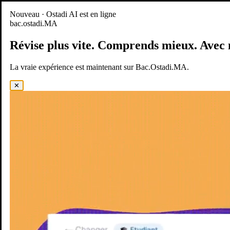
Nouveau
Nouveau · Ostadi AI est en ligne
bac.ostadi.MA
BAC.OSTADI.MA
— la nouvelle expérience d’apprentissage est
en ligne
Révise plus vite.
Comprends mieux.
Avec 
Démo
Essayer maintenant
La vraie expérience est maintenant sur Bac.Ostadi.MA.
✕