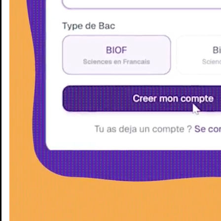
Enseignants
Groupes d'étude
Villes
Matières
Niveaux
Blog
Enseignants
Groupes d'étude
Villes
Matières
Niveaux
Blog