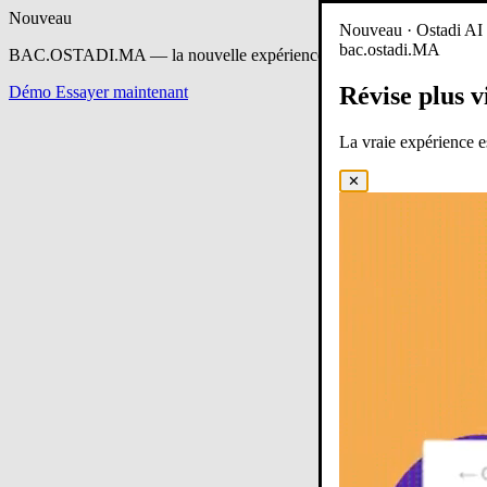
Nouveau
Nouveau · Ostadi AI e
bac.ostadi.MA
BAC.OSTADI.MA
— la nouvelle expérience d’apprentissage est en 
Révise plus v
Démo
Essayer maintenant
La vraie expérience 
✕