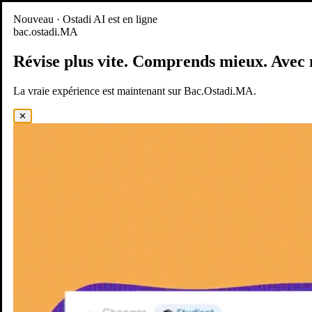
Nouveau
Nouveau · Ostadi AI est en ligne
bac.ostadi.MA
BAC.OSTADI.MA
— la nouvelle expérience d’apprentissage est
en ligne
Révise plus vite.
Comprends mieux.
Avec 
Démo
Essayer maintenant
La vraie expérience est maintenant sur Bac.Ostadi.MA.
✕