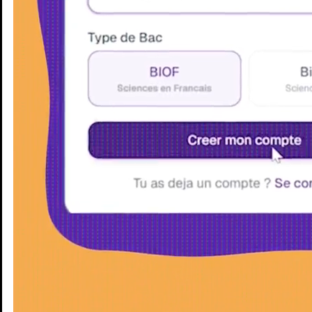
Enseignants
Groupes d'étude
Villes
Matières
Niveaux
Blog
Enseignants
Groupes d'étude
Villes
Matières
Niveaux
Blog