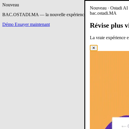
Nouveau
Nouveau · Ostadi AI e
bac.ostadi.MA
BAC.OSTADI.MA
— la nouvelle expérience d’apprentissage est en 
Révise plus v
Démo
Essayer maintenant
La vraie expérience 
✕