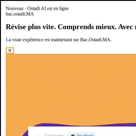
Nouveau
Nouveau · Ostadi AI est en ligne
bac.ostadi.MA
BAC.OSTADI.MA
— la nouvelle expérience d’apprentissage est
en ligne
Révise plus vite.
Comprends mieux.
Avec 
Démo
Essayer maintenant
La vraie expérience est maintenant sur Bac.Ostadi.MA.
✕