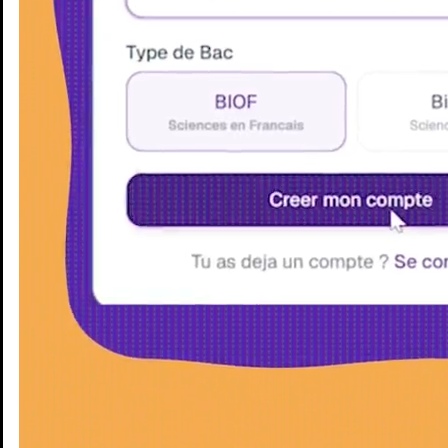
Enseignants
Groupes d'étude
Villes
Matières
Niveaux
Blog
Enseignants
Groupes d'étude
Villes
Matières
Niveaux
Blog