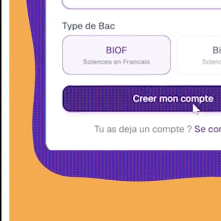
Enseignants
Groupes d'étude
Villes
Matières
Niveaux
Blog
Enseignants
Groupes d'étude
Villes
Matières
Niveaux
Blog