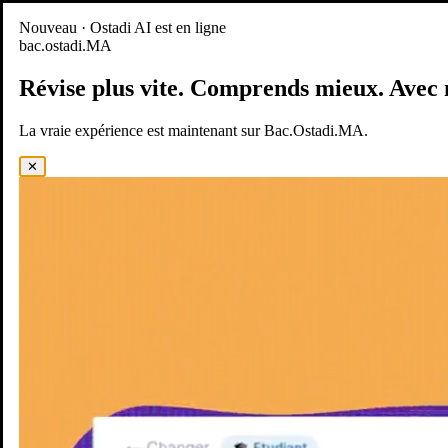
Nouveau
Nouveau · Ostadi AI est en ligne
bac.ostadi.MA
BAC.OSTADI.MA
— la nouvelle expérience d’apprentissage est
en ligne
Révise plus vite.
Comprends mieux.
Avec 
Démo
Essayer maintenant
La vraie expérience est maintenant sur Bac.Ostadi.MA.
✕