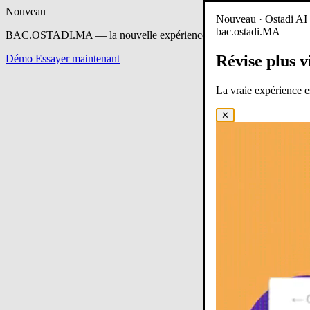
Nouveau
Nouveau · Ostadi AI e
bac.ostadi.MA
BAC.OSTADI.MA
— la nouvelle expérience d’apprentissage est en 
Révise plus v
Démo
Essayer maintenant
La vraie expérience 
✕