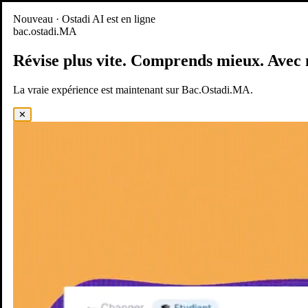
Nouveau
Nouveau · Ostadi AI est en ligne
bac.ostadi.MA
BAC.OSTADI.MA
— la nouvelle expérience d’apprentissage est
en ligne
Révise plus vite.
Comprends mieux.
Avec 
Démo
Essayer maintenant
La vraie expérience est maintenant sur Bac.Ostadi.MA.
✕