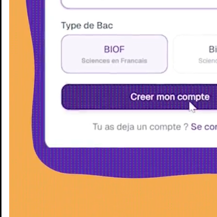
Enseignants
Groupes d'étude
Villes
Matières
Niveaux
Blog
Enseignants
Groupes d'étude
Villes
Matières
Niveaux
Blog