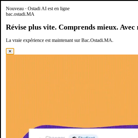
Nouveau
Nouveau · Ostadi AI est en ligne
bac.ostadi.MA
BAC.OSTADI.MA
— la nouvelle expérience d’apprentissage est
en ligne
Révise plus vite.
Comprends mieux.
Avec 
Démo
Essayer maintenant
La vraie expérience est maintenant sur Bac.Ostadi.MA.
✕