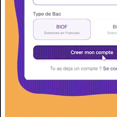
Enseignants
Groupes d'étude
Villes
Matières
Niveaux
Blog
Enseignants
Groupes d'étude
Villes
Matières
Niveaux
Blog