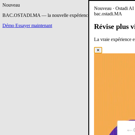
Nouveau
Nouveau · Ostadi AI e
bac.ostadi.MA
BAC.OSTADI.MA
— la nouvelle expérience d’apprentissage est en 
Révise plus v
Démo
Essayer maintenant
La vraie expérience 
✕