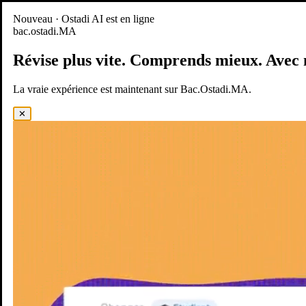
Nouveau
Nouveau · Ostadi AI est en ligne
bac.ostadi.MA
BAC.OSTADI.MA
— la nouvelle expérience d’apprentissage est
en ligne
Révise plus vite.
Comprends mieux.
Avec 
Démo
Essayer maintenant
La vraie expérience est maintenant sur Bac.Ostadi.MA.
✕