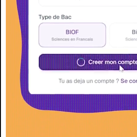
Enseignants
Groupes d'étude
Villes
Matières
Niveaux
Blog
Enseignants
Groupes d'étude
Villes
Matières
Niveaux
Blog