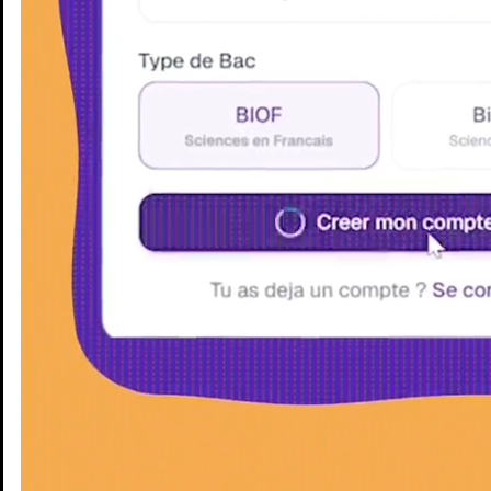
Enseignants
Groupes d'étude
Villes
Matières
Niveaux
Blog
Enseignants
Groupes d'étude
Villes
Matières
Niveaux
Blog