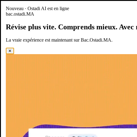
Nouveau
Nouveau · Ostadi AI est en ligne
bac.ostadi.MA
BAC.OSTADI.MA
— la nouvelle expérience d’apprentissage est
en ligne
Révise plus vite.
Comprends mieux.
Avec 
Démo
Essayer maintenant
La vraie expérience est maintenant sur Bac.Ostadi.MA.
✕