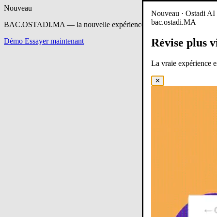
Nouveau
Nouveau · Ostadi AI e
bac.ostadi.MA
BAC.OSTADI.MA
— la nouvelle expérience d’apprentissage est en 
Révise plus v
Démo
Essayer maintenant
La vraie expérience 
✕