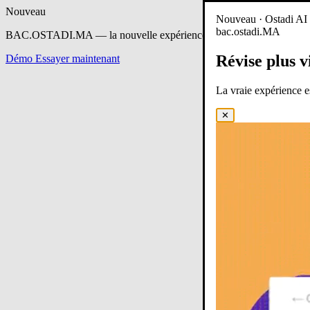
Nouveau
Nouveau · Ostadi AI e
bac.ostadi.MA
BAC.OSTADI.MA
— la nouvelle expérience d’apprentissage est en 
Révise plus v
Démo
Essayer maintenant
La vraie expérience 
✕