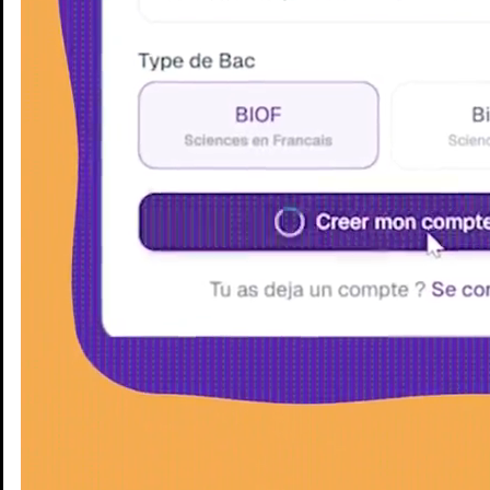
Enseignants
Groupes d'étude
Villes
Matières
Niveaux
Blog
Enseignants
Groupes d'étude
Villes
Matières
Niveaux
Blog