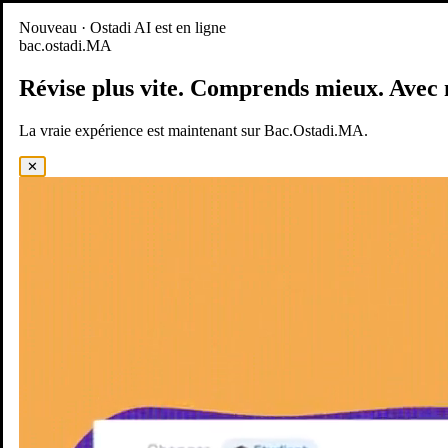
Nouveau
Nouveau · Ostadi AI est en ligne
bac.ostadi.MA
BAC.OSTADI.MA
— la nouvelle expérience d’apprentissage est
en ligne
Révise plus vite.
Comprends mieux.
Avec 
Démo
Essayer maintenant
La vraie expérience est maintenant sur Bac.Ostadi.MA.
✕