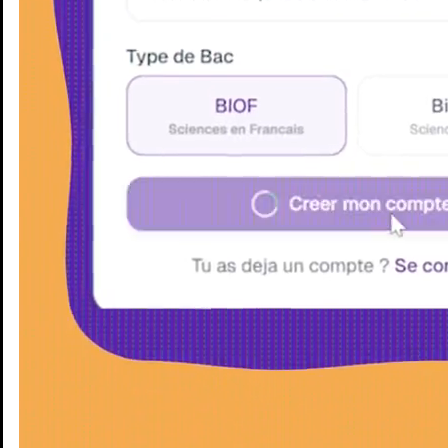
Enseignants
Groupes d'étude
Villes
Matières
Niveaux
Blog
Enseignants
Groupes d'étude
Villes
Matières
Niveaux
Blog