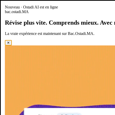
Nouveau
Nouveau · Ostadi AI est en ligne
bac.ostadi.MA
BAC.OSTADI.MA
— la nouvelle expérience d’apprentissage est
en ligne
Révise plus vite.
Comprends mieux.
Avec 
Démo
Essayer maintenant
La vraie expérience est maintenant sur Bac.Ostadi.MA.
✕