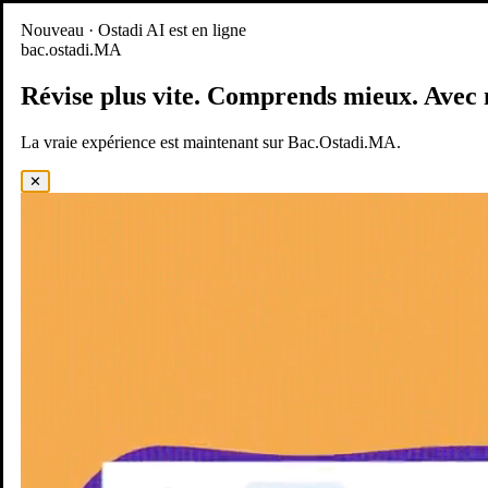
Nouveau
Nouveau · Ostadi AI est en ligne
bac.ostadi.MA
BAC.OSTADI.MA
— la nouvelle expérience d’apprentissage est
en ligne
Révise plus vite.
Comprends mieux.
Avec 
Démo
Essayer maintenant
La vraie expérience est maintenant sur Bac.Ostadi.MA.
✕