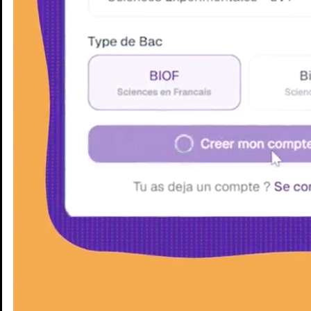
Enseignants
Groupes d'étude
Villes
Matières
Niveaux
Blog
Enseignants
Groupes d'étude
Villes
Matières
Niveaux
Blog