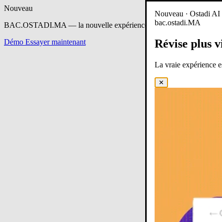
Nouveau
Nouveau · Ostadi AI e
bac.ostadi.MA
BAC.OSTADI.MA
— la nouvelle expérience d’apprentissage est en 
Révise plus v
Démo
Essayer maintenant
La vraie expérience 
✕