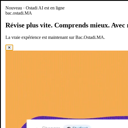
Nouveau
Nouveau · Ostadi AI est en ligne
bac.ostadi.MA
BAC.OSTADI.MA
— la nouvelle expérience d’apprentissage est
en ligne
Révise plus vite.
Comprends mieux.
Avec 
Démo
Essayer maintenant
La vraie expérience est maintenant sur Bac.Ostadi.MA.
✕