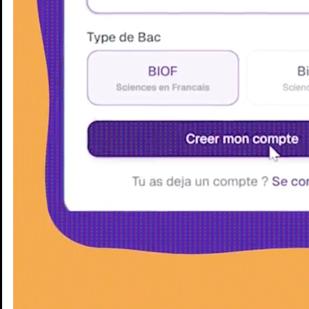
Enseignants
Groupes d'étude
Villes
Matières
Niveaux
Blog
Enseignants
Groupes d'étude
Villes
Matières
Niveaux
Blog