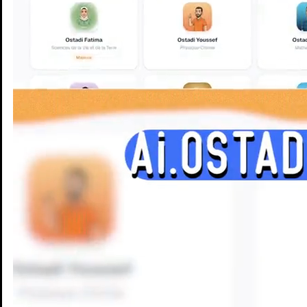
Enseignants
Groupes d'étude
Villes
Matières
Niveaux
Blog
Enseignants
Groupes d'étude
Villes
Matières
Niveaux
Blog