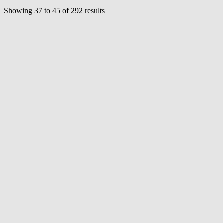
Showing
37
to
45
of
292
results
Voir tous les 292 professeurs