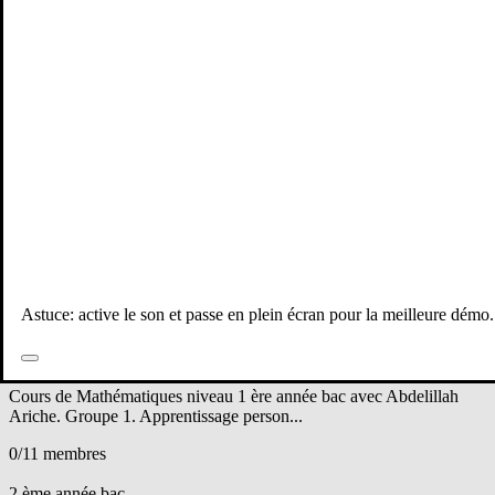
0
/22 membres
Voir détails
3ème année collège
Groupe 2 - Mathématiques
Prof: mohammed E.
Cours de Mathématiques niveau 3ème année collège avec
mohammed elallouaoui. Groupe 2. Apprentissage...
0
/21 membres
Voir détails
1 ère année bac
Groupe 1 - Mathématiques
Astuce: active le son et passe en plein écran pour la meilleure démo.
Prof: Abdelillah A.
Cours de Mathématiques niveau 1 ère année bac avec Abdelillah
Ariche. Groupe 1. Apprentissage person...
0
/11 membres
Voir détails
2 ème année bac