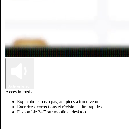
Connexion
Inscription
Accueil
Matières
Mathématiques
Matière: Mathématiques
Découvrez notre communauté d'apprentissage dédiée à la matière
Mathématiques. Nous proposons des cours dispensés par des
professeurs expérimentés à travers différents groupes de soutien
scolaire.
Activer le son
Accès immédiat
Explications pas à pas, adaptées à ton niveau.
Exercices, corrections et révisions ultra rapides.
Disponible 24/7 sur mobile et desktop.
Passer sur Ostadi AI