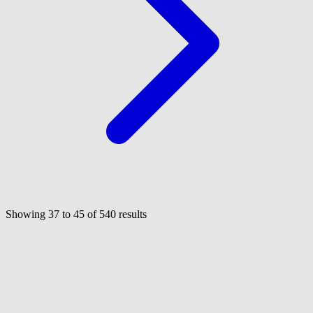
Showing
37
to
45
of
540
results
Voir tous les 540 groupes