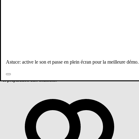
Tous les professeurs
Mathématiques
2 ème année bac
Groupe 1 - Mathématiques
Astuce: active le son et passe en plein écran pour la meilleure démo.
Cours de Mathématiques niveau 2 ème année bac avec Abdallah El
atmani. Groupe 1. Apprentissage personnalisé, exercices pratiques,
et préparation aux examens.