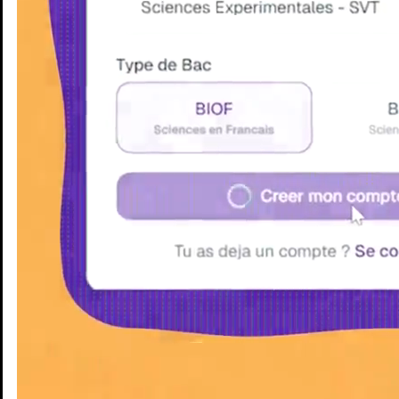
Enseignants
Groupes d'étude
Villes
Matières
Niveaux
Blog
Enseignants
Groupes d'étude
Villes
Matières
Niveaux
Blog