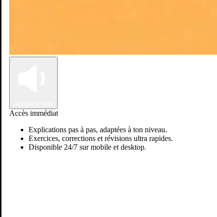
Connexion
Inscription
Activer le son
Accès immédiat
Explications pas à pas, adaptées à ton niveau.
Exercices, corrections et révisions ultra rapides.
Disponible 24/7 sur mobile et desktop.
Abdallah E.
Passer sur Ostadi AI
Mathématiques
Science vie & terre
-Ex-cadre de la fonction publique -formateur dans différentes
thématiques techniques au sein de l'administration -experience d'une
année dans le soutien scolaire.