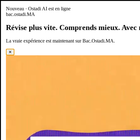
Nouveau
Nouveau · Ostadi AI est en ligne
bac.ostadi.MA
BAC.OSTADI.MA
— la nouvelle expérience d’apprentissage est
en ligne
Révise plus vite.
Comprends mieux.
Avec 
Démo
Essayer maintenant
La vraie expérience est maintenant sur Bac.Ostadi.MA.
✕