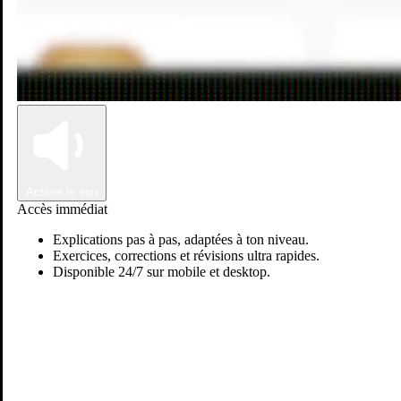
Connexion
Inscription
Activer le son
Accès immédiat
Explications pas à pas, adaptées à ton niveau.
Exercices, corrections et révisions ultra rapides.
Disponible 24/7 sur mobile et desktop.
abdellah B.
Passer sur Ostadi AI
Mathématiques
Physiques & chimie
je suis étudiant master, Physique des Hautes Energies et Physique
Computationnelle, au faculte des science semlalia marrakech.