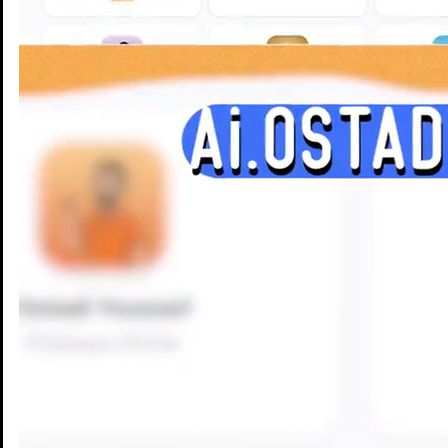
Enseignants
Groupes d'étude
Villes
Matières
Niveaux
Blog
Enseignants
Groupes d'étude
Villes
Matières
Niveaux
Blog