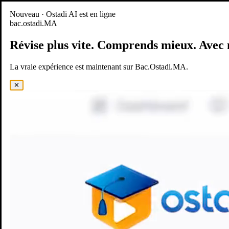
Nouveau
Nouveau · Ostadi AI est en ligne
bac.ostadi.MA
BAC.OSTADI.MA
— la nouvelle expérience d’apprentissage est
en ligne
Révise plus vite.
Comprends mieux.
Avec 
Démo
Essayer maintenant
La vraie expérience est maintenant sur Bac.Ostadi.MA.
✕