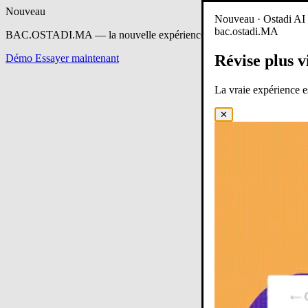
Nouveau
Nouveau · Ostadi AI e
bac.ostadi.MA
BAC.OSTADI.MA
— la nouvelle expérience d’apprentissage est en 
Révise plus v
Démo
Essayer maintenant
La vraie expérience 
✕