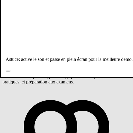
Tous les professeurs
Mathématiques
Tronc commun
Groupe 1 - Mathématiques
Astuce: active le son et passe en plein écran pour la meilleure démo.
Cours de Mathématiques niveau Tronc commun avec Aya
Dalbouha. Groupe 1. Apprentissage personnalisé, exercices
pratiques, et préparation aux examens.