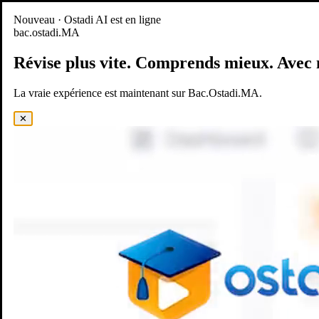
Nouveau
Nouveau · Ostadi AI est en ligne
bac.ostadi.MA
BAC.OSTADI.MA
— la nouvelle expérience d’apprentissage est
en ligne
Révise plus vite.
Comprends mieux.
Avec 
Démo
Essayer maintenant
La vraie expérience est maintenant sur Bac.Ostadi.MA.
✕