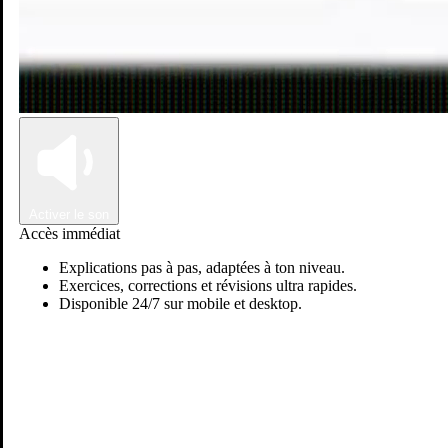
Connexion
Inscription
Activer le son
Accès immédiat
Explications pas à pas, adaptées à ton niveau.
Exercices, corrections et révisions ultra rapides.
Disponible 24/7 sur mobile et desktop.
Aya D.
Passer sur Ostadi AI
Mathématiques
Physiques & chimie
Science vie & terre
+3
Je suis en première année de médecine et j'ai obtenu mon bac en
sc.math B avec la mention très bien. J'excelle en math, physique
chimie, arabe et français, et j'ai également eu la mention très bien