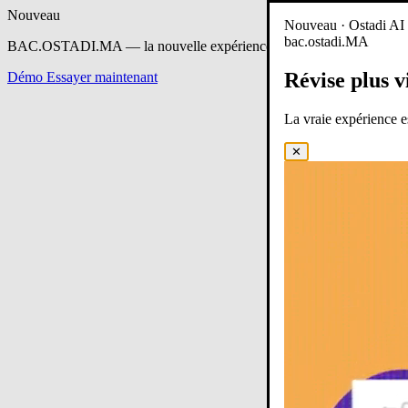
Nouveau
Nouveau · Ostadi AI e
bac.ostadi.MA
BAC.OSTADI.MA
— la nouvelle expérience d’apprentissage est en 
Révise plus v
Démo
Essayer maintenant
La vraie expérience 
✕