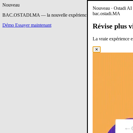
Nouveau
Nouveau · Ostadi AI e
bac.ostadi.MA
BAC.OSTADI.MA
— la nouvelle expérience d’apprentissage est en 
Révise plus v
Démo
Essayer maintenant
La vraie expérience 
✕