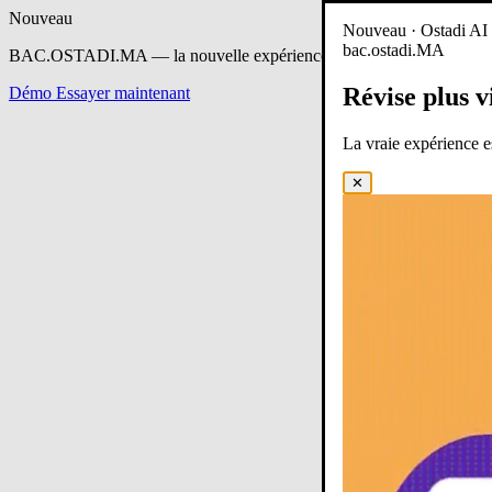
Nouveau
Nouveau · Ostadi AI e
bac.ostadi.MA
BAC.OSTADI.MA
— la nouvelle expérience d’apprentissage est en 
Révise plus v
Démo
Essayer maintenant
La vraie expérience 
✕