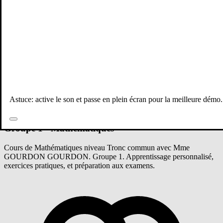
Tous les professeurs
Astuce: active le son et passe en plein écran pour la meilleure démo.
Mathématiques
Tronc commun
Groupe 1 - Mathématiques
Cours de Mathématiques niveau Tronc commun avec Mme
GOURDON GOURDON. Groupe 1. Apprentissage personnalisé,
exercices pratiques, et préparation aux examens.