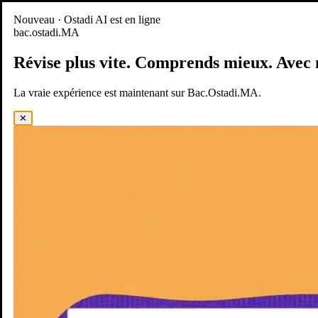
Nouveau
Nouveau · Ostadi AI est en ligne
bac.ostadi.MA
BAC.OSTADI.MA
— la nouvelle expérience d’apprentissage est
en ligne
Révise plus vite.
Comprends mieux.
Avec 
Démo
Essayer maintenant
La vraie expérience est maintenant sur Bac.Ostadi.MA.
✕