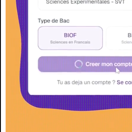
Enseignants
Groupes d'étude
Villes
Matières
Niveaux
Blog
Enseignants
Groupes d'étude
Villes
Matières
Niveaux
Blog