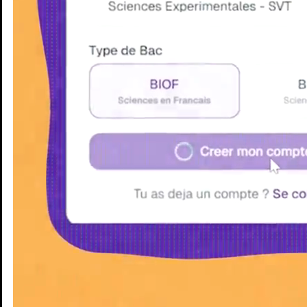
Enseignants
Groupes d'étude
Villes
Matières
Niveaux
Blog
Enseignants
Groupes d'étude
Villes
Matières
Niveaux
Blog