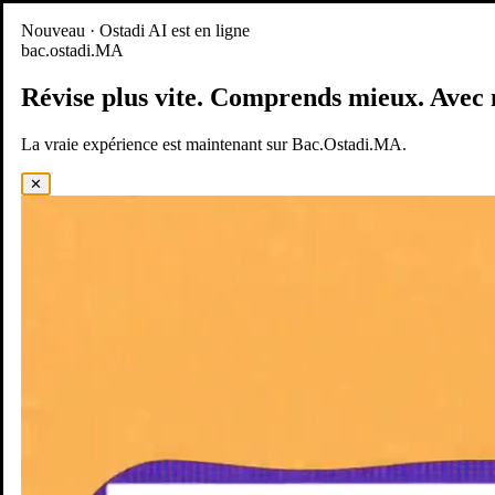
Nouveau
Nouveau · Ostadi AI est en ligne
bac.ostadi.MA
BAC.OSTADI.MA
— la nouvelle expérience d’apprentissage est
en ligne
Révise plus vite.
Comprends mieux.
Avec 
Démo
Essayer maintenant
La vraie expérience est maintenant sur Bac.Ostadi.MA.
✕