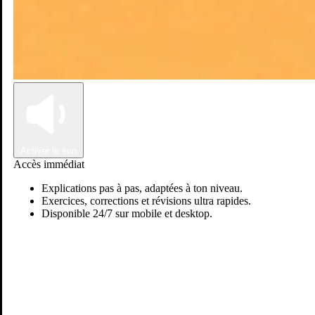
Connexion
Inscription
Activer le son
Accès immédiat
Explications pas à pas, adaptées à ton niveau.
Exercices, corrections et révisions ultra rapides.
Disponible 24/7 sur mobile et desktop.
Othmane K.
Passer sur Ostadi AI
Physiques & chimie
Avec plus de 6 ans d'expérience en tant que professeur de physique,
titulaire d'un doctorat en physique, je propose un enseignement de
qualité destiné aux élèves du lycée et du collège au Maroc. Spéci...