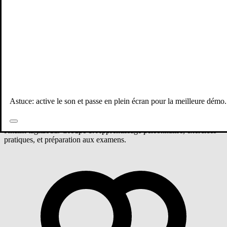
Tous les professeurs
Physiques & chimie
Tronc commun
Groupe 1 - Physiques & chimie
Astuce: active le son et passe en plein écran pour la meilleure démo.
Cours de Physiques & chimie niveau Tronc commun avec Othmane
Khalifi taghzouti. Groupe 1. Apprentissage personnalisé, exercices
pratiques, et préparation aux examens.