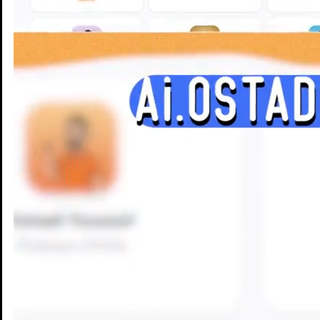
Enseignants
Groupes d'étude
Villes
Matières
Niveaux
Blog
Enseignants
Groupes d'étude
Villes
Matières
Niveaux
Blog