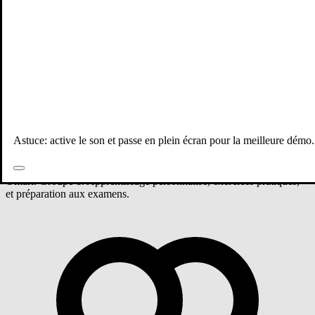
Tous les professeurs
Mathématiques
Tronc commun
Groupe 1 - Mathématiques
Astuce: active le son et passe en plein écran pour la meilleure démo.
Cours de Mathématiques niveau Tronc commun avec Safae El
Omari. Groupe 1. Apprentissage personnalisé, exercices pratiques,
et préparation aux examens.