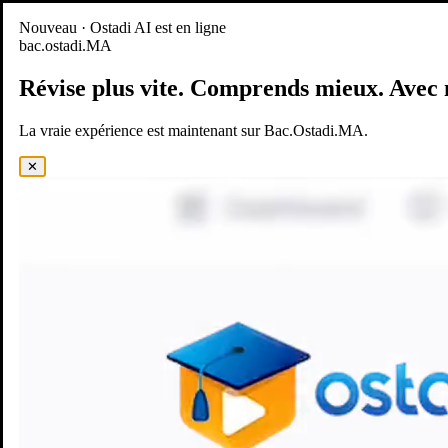
Nouveau
Nouveau · Ostadi AI est en ligne
bac.ostadi.MA
BAC.OSTADI.MA
— la nouvelle expérience d’apprentissage est
en ligne
Révise plus vite.
Comprends mieux.
Avec 
Démo
Essayer maintenant
La vraie expérience est maintenant sur Bac.Ostadi.MA.
✕