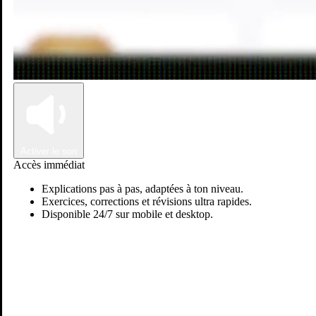
Connexion
Inscription
Activer le son
Accès immédiat
Explications pas à pas, adaptées à ton niveau.
Exercices, corrections et révisions ultra rapides.
Disponible 24/7 sur mobile et desktop.
Safae E.
Passer sur Ostadi AI
Mathématiques
Physiques & chimie
Science de l'ingénieur
+1
Je suis étudiante en Bac+5, dans le domaine de la data science. J'ai
un bac scientifique, et j'ai fait les classes préparatoires. J'ai des
connaissances en Informatique, Math, Science de l'ingénieur e...