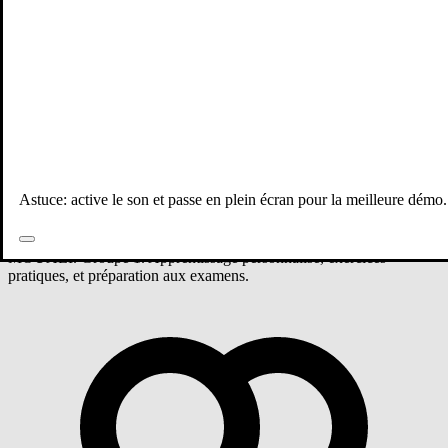
Tous les professeurs
Mathématiques
3ème année collège
Groupe 1 - Mathématiques
Astuce: active le son et passe en plein écran pour la meilleure démo.
Cours de Mathématiques niveau 3ème année collège avec Sara
MOUALI. Groupe 1. Apprentissage personnalisé, exercices
pratiques, et préparation aux examens.