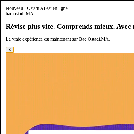
Nouveau
Nouveau · Ostadi AI est en ligne
bac.ostadi.MA
BAC.OSTADI.MA
— la nouvelle expérience d’apprentissage est
en ligne
Révise plus vite.
Comprends mieux.
Avec 
Démo
Essayer maintenant
La vraie expérience est maintenant sur Bac.Ostadi.MA.
✕