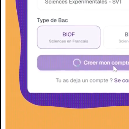
Enseignants
Groupes d'étude
Villes
Matières
Niveaux
Blog
Enseignants
Groupes d'étude
Villes
Matières
Niveaux
Blog