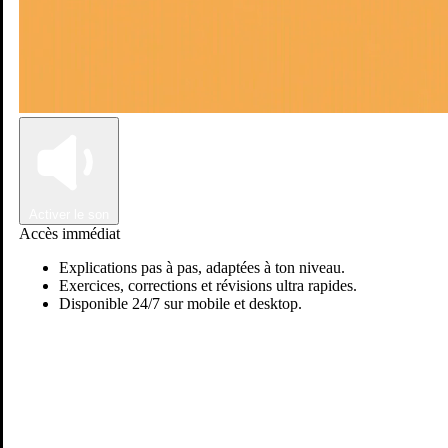
Connexion
Inscription
Activer le son
Accès immédiat
Explications pas à pas, adaptées à ton niveau.
Exercices, corrections et révisions ultra rapides.
Disponible 24/7 sur mobile et desktop.
Sara M.
Passer sur Ostadi AI
Mathématiques
je suis enseignante des mathématiques collégiaux avec 9ans
d'expérience je donne les cours de soutien d'hiver et d'été aux élèves
de tous les niveaux du collège généraux et internationaux je présen...