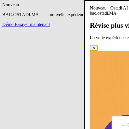
Nouveau
Nouveau · Ostadi AI e
bac.ostadi.MA
BAC.OSTADI.MA
— la nouvelle expérience d’apprentissage est en 
Révise plus v
Démo
Essayer maintenant
La vraie expérience 
✕