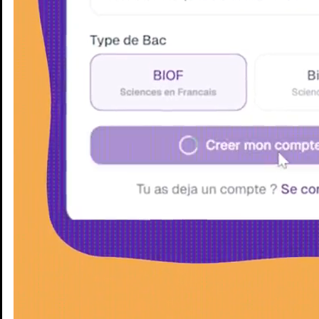
Enseignants
Groupes d'étude
Villes
Matières
Niveaux
Blog
Enseignants
Groupes d'étude
Villes
Matières
Niveaux
Blog