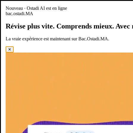
Nouveau
Nouveau · Ostadi AI est en ligne
bac.ostadi.MA
BAC.OSTADI.MA
— la nouvelle expérience d’apprentissage est
en ligne
Révise plus vite.
Comprends mieux.
Avec 
Démo
Essayer maintenant
La vraie expérience est maintenant sur Bac.Ostadi.MA.
✕