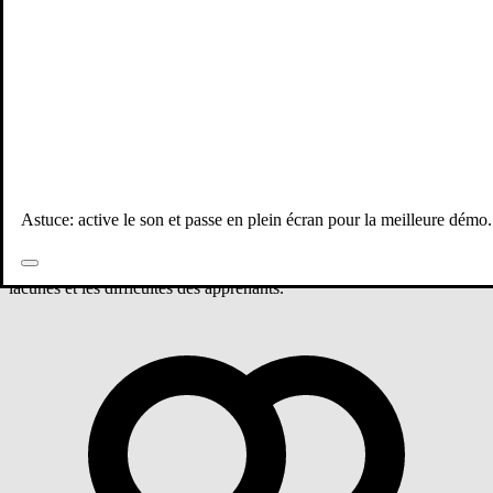
Tous les professeurs
Français
1 ère année bac
Français et communication " cycle secondaire
qualifiant" réussir votre examen régional
Astuce: active le son et passe en plein écran pour la meilleure démo.
-Mettre en valeur les acquis des apprenants. - Travailler de façon très
simple les modules " œuvres intégrales" . - Mettre l'accent sur les
lacunes et les difficultés des apprenants.