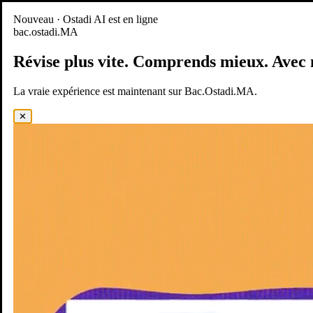
Nouveau
Nouveau · Ostadi AI est en ligne
bac.ostadi.MA
BAC.OSTADI.MA
— la nouvelle expérience d’apprentissage est
en ligne
Révise plus vite.
Comprends mieux.
Avec 
Démo
Essayer maintenant
La vraie expérience est maintenant sur Bac.Ostadi.MA.
✕