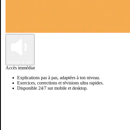
Connexion
Inscription
Activer le son
Accès immédiat
Explications pas à pas, adaptées à ton niveau.
Exercices, corrections et révisions ultra rapides.
Disponible 24/7 sur mobile et desktop.
Tarik E.
Passer sur Ostadi AI
Français
Je suis professeur des écoles depuis 2003 et professeur de cours de
soutien et de préparation aux examens. Je suis aussi formateur en
cours de communication FLE.