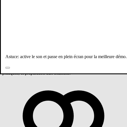
Tous les professeurs
Français
1 ère année bac
Groupe 1 - Français
Astuce: active le son et passe en plein écran pour la meilleure démo.
Cours de Français niveau 1 ère année bac avec Tarik EL
KHAYATI. Groupe 1. Apprentissage personnalisé, exercices
pratiques, et préparation aux examens.