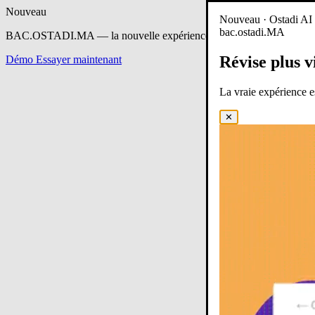
Nouveau
Nouveau · Ostadi AI e
bac.ostadi.MA
BAC.OSTADI.MA
— la nouvelle expérience d’apprentissage est en 
Révise plus v
Démo
Essayer maintenant
La vraie expérience 
✕