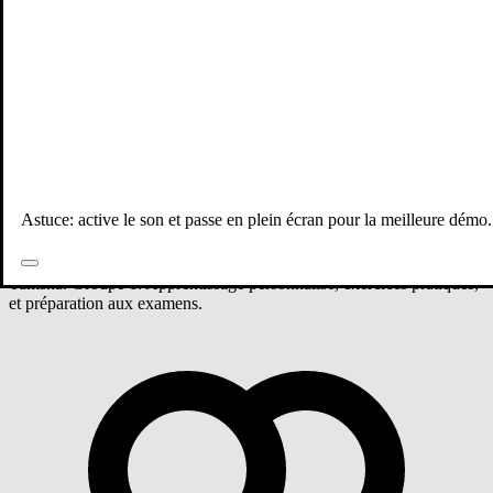
Tous les professeurs
Mathématiques
2 ème année bac
Groupe 1 - Mathématiques
Astuce: active le son et passe en plein écran pour la meilleure démo.
Cours de Mathématiques niveau 2 ème année bac avec Zineb
Tamsna. Groupe 1. Apprentissage personnalisé, exercices pratiques,
et préparation aux examens.