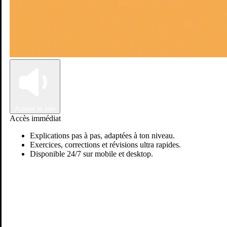
Connexion
Inscription
Activer le son
Accès immédiat
Explications pas à pas, adaptées à ton niveau.
Exercices, corrections et révisions ultra rapides.
Disponible 24/7 sur mobile et desktop.
Zineb T.
Passer sur Ostadi AI
Mathématiques
Je suis une prof de maths diplômée de l’ENCG et expérimentée
dans le soutien scolaire à domicile. Je connais bien le programme du
bac scientifique et je sais rendre mes cours clairs, simples et