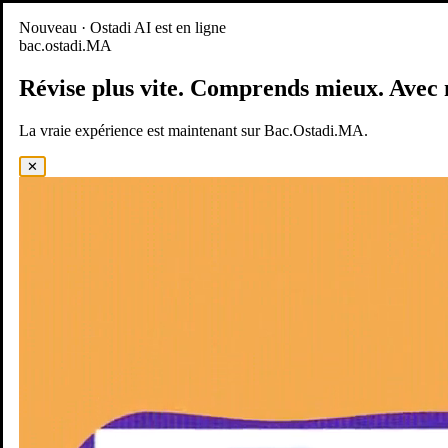
Nouveau
Nouveau · Ostadi AI est en ligne
bac.ostadi.MA
BAC.OSTADI.MA
— la nouvelle expérience d’apprentissage est
en ligne
Révise plus vite.
Comprends mieux.
Avec 
Démo
Essayer maintenant
La vraie expérience est maintenant sur Bac.Ostadi.MA.
✕