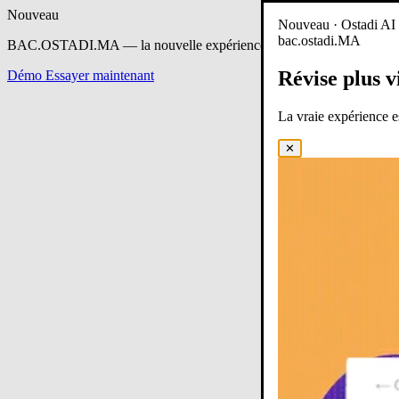
Nouveau
Nouveau · Ostadi AI e
bac.ostadi.MA
BAC.OSTADI.MA
— la nouvelle expérience d’apprentissage est en 
Révise plus v
Démo
Essayer maintenant
La vraie expérience 
✕