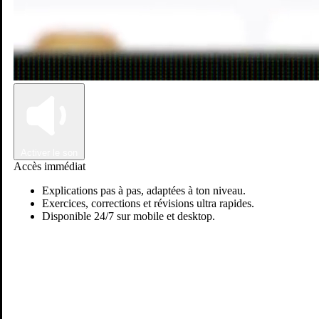
Connexion
Inscription
Activer le son
Accès immédiat
Explications pas à pas, adaptées à ton niveau.
Exercices, corrections et révisions ultra rapides.
Disponible 24/7 sur mobile et desktop.
TARIK E.
Passer sur Ostadi AI
Mathématiques
Arabe
Français
+1
Professeur des écoles depuis 2003, j'ai pratiqué dans une large
gamme d'établissement (public, privé, centres de langue,
accompagnement et soutien scolaire, aide aux devoirs...), ce qui m'a