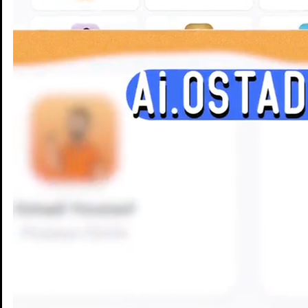
Enseignants
Groupes d'étude
Villes
Matières
Niveaux
Blog
Enseignants
Groupes d'étude
Villes
Matières
Niveaux
Blog