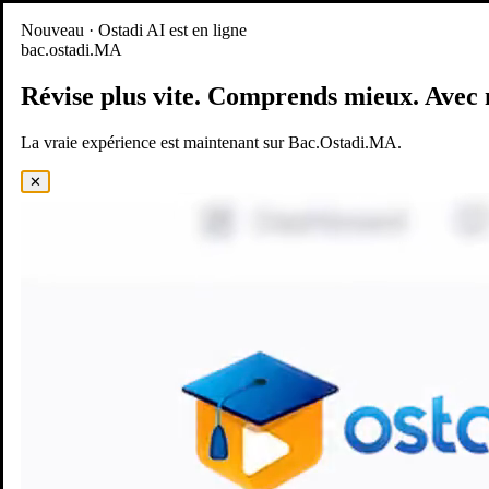
Nouveau
Nouveau · Ostadi AI est en ligne
bac.ostadi.MA
BAC.OSTADI.MA
— la nouvelle expérience d’apprentissage est
en ligne
Révise plus vite.
Comprends mieux.
Avec 
Démo
Essayer maintenant
La vraie expérience est maintenant sur Bac.Ostadi.MA.
✕