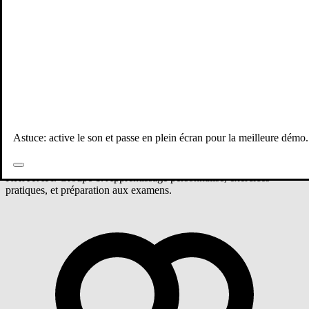
Tous les professeurs
Mathématiques
Tronc commun
Groupe 1 - Mathématiques
Astuce: active le son et passe en plein écran pour la meilleure démo.
Cours de Mathématiques niveau Tronc commun avec TARIK EL
KHAYATI. Groupe 1. Apprentissage personnalisé, exercices
pratiques, et préparation aux examens.