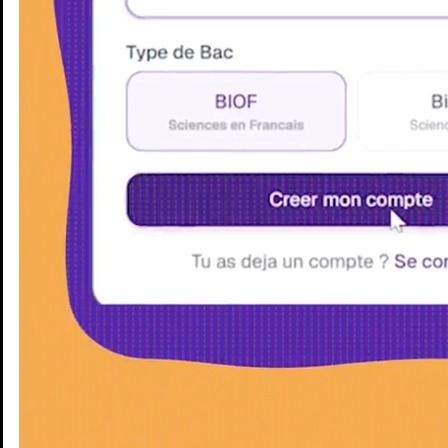
Enseignants
Groupes d'étude
Villes
Matières
Niveaux
Blog
Enseignants
Groupes d'étude
Villes
Matières
Niveaux
Blog