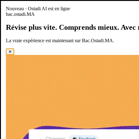
Nouveau
Nouveau · Ostadi AI est en ligne
bac.ostadi.MA
BAC.OSTADI.MA
— la nouvelle expérience d’apprentissage est
en ligne
Révise plus vite.
Comprends mieux.
Avec 
Démo
Essayer maintenant
La vraie expérience est maintenant sur Bac.Ostadi.MA.
✕