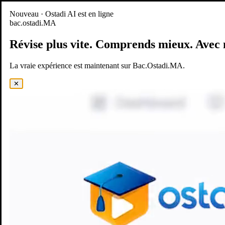
Nouveau
Nouveau · Ostadi AI est en ligne
bac.ostadi.MA
BAC.OSTADI.MA
— la nouvelle expérience d’apprentissage est
en ligne
Révise plus vite.
Comprends mieux.
Avec 
Démo
Essayer maintenant
La vraie expérience est maintenant sur Bac.Ostadi.MA.
✕