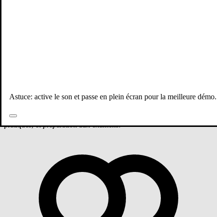
Tous les professeurs
Physiques & chimie
1 ère année bac
Groupe 1 - Physiques & chimie
Astuce: active le son et passe en plein écran pour la meilleure démo.
Cours de Physiques & chimie niveau 1 ère année bac avec Soukaina
Oubenjah. Groupe 1. Apprentissage personnalisé, exercices
pratiques, et préparation aux examens.