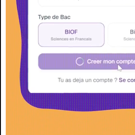
Enseignants
Groupes d'étude
Villes
Matières
Niveaux
Blog
Enseignants
Groupes d'étude
Villes
Matières
Niveaux
Blog