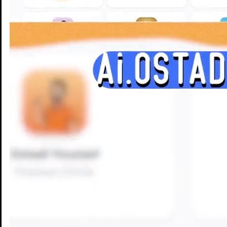
Enseignants
Groupes d'étude
Villes
Matières
Niveaux
Blog
Enseignants
Groupes d'étude
Villes
Matières
Niveaux
Blog