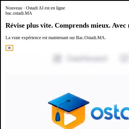
Nouveau
Nouveau · Ostadi AI est en ligne
bac.ostadi.MA
BAC.OSTADI.MA
— la nouvelle expérience d’apprentissage est
en ligne
Révise plus vite.
Comprends mieux.
Avec 
Démo
Essayer maintenant
La vraie expérience est maintenant sur Bac.Ostadi.MA.
✕