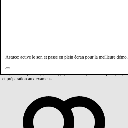
Tous les professeurs
Mathématiques
3ème année collège
Groupe 1 - Mathématiques
Astuce: active le son et passe en plein écran pour la meilleure démo.
Cours de Mathématiques niveau 3ème année collège avec Taha
Chlyah. Groupe 1. Apprentissage personnalisé, exercices pratiques,
et préparation aux examens.