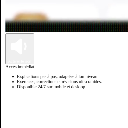
Connexion
Inscription
Activer le son
Accès immédiat
Explications pas à pas, adaptées à ton niveau.
Exercices, corrections et révisions ultra rapides.
Disponible 24/7 sur mobile et desktop.
Taha C.
Passer sur Ostadi AI
Mathématiques
Physiques & chimie
Science vie & terre
Je suis diplômé d'un Master en biologie des plantes de l'université de
Montpellier (France). J'ai deja des expériences avec des
présentations orales devant un public et la réalisation de cours