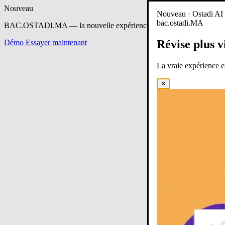
Nouveau
Nouveau · Ostadi AI e
bac.ostadi.MA
BAC.OSTADI.MA
— la nouvelle expérience d’apprentissage est en 
Révise plus v
Démo
Essayer maintenant
La vraie expérience 
✕