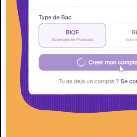
Enseignants
Groupes d'étude
Villes
Matières
Niveaux
Blog
Enseignants
Groupes d'étude
Villes
Matières
Niveaux
Blog