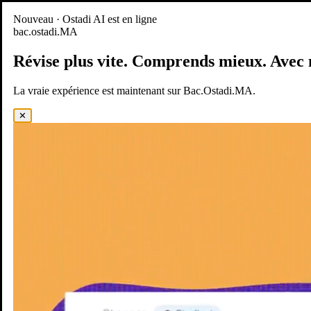
Nouveau
Nouveau · Ostadi AI est en ligne
bac.ostadi.MA
BAC.OSTADI.MA
— la nouvelle expérience d’apprentissage est
en ligne
Révise plus vite.
Comprends mieux.
Avec 
Démo
Essayer maintenant
La vraie expérience est maintenant sur Bac.Ostadi.MA.
✕