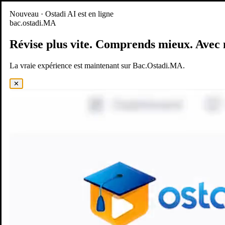
Nouveau
Nouveau · Ostadi AI est en ligne
bac.ostadi.MA
BAC.OSTADI.MA
— la nouvelle expérience d’apprentissage est
en ligne
Révise plus vite.
Comprends mieux.
Avec 
Démo
Essayer maintenant
La vraie expérience est maintenant sur Bac.Ostadi.MA.
✕