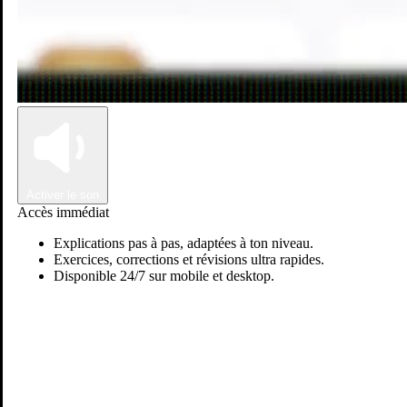
Connexion
Inscription
Activer le son
Accès immédiat
Explications pas à pas, adaptées à ton niveau.
Exercices, corrections et révisions ultra rapides.
Disponible 24/7 sur mobile et desktop.
Yasmine R.
Passer sur Ostadi AI
Science vie & terre
Français
Je suis enseignante de français et ègalement doctotante en Sciences
de la vie et de l'environnement, Je donne des cours depuis plus de
5ans, passionnée par les sciences et la langue française, je peux...