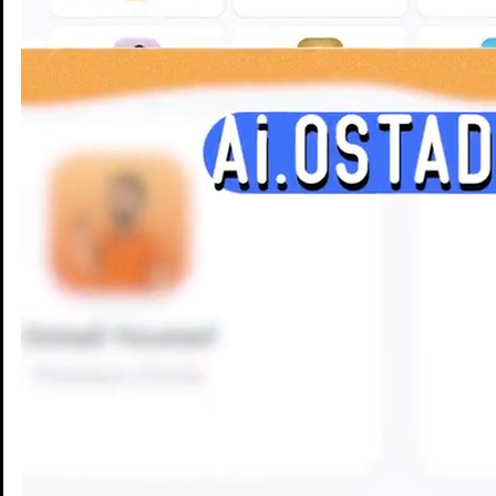
Enseignants
Groupes d'étude
Villes
Matières
Niveaux
Blog
Enseignants
Groupes d'étude
Villes
Matières
Niveaux
Blog