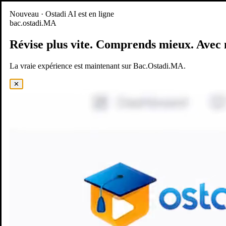
Nouveau
Nouveau · Ostadi AI est en ligne
bac.ostadi.MA
BAC.OSTADI.MA
— la nouvelle expérience d’apprentissage est
en ligne
Révise plus vite.
Comprends mieux.
Avec 
Démo
Essayer maintenant
La vraie expérience est maintenant sur Bac.Ostadi.MA.
✕