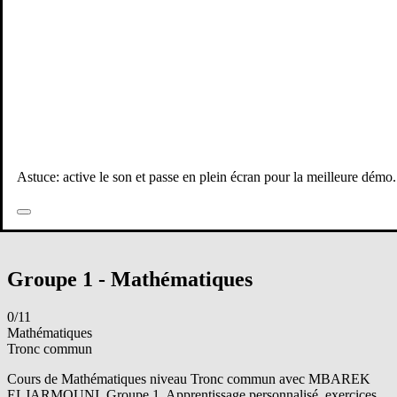
Voir le groupe
Groupe 2 - Physiques & chimie
0/19
Physiques & chimie
Tronc commun
Cours de Physiques & chimie niveau Tronc commun avec Abdelilah
El hadaoui. Groupe 2. Apprentissage personnalisé, exercices
Astuce: active le son et passe en plein écran pour la meilleure démo.
pratiques, et préparation aux examens.
A
Abdelilah E.
Voir le groupe
Groupe 1 - Mathématiques
0/11
Mathématiques
Tronc commun
Cours de Mathématiques niveau Tronc commun avec MBAREK
ELJARMOUNI. Groupe 1. Apprentissage personnalisé, exercices